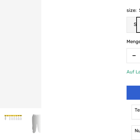
size:
S
Menge
Me
ve
Auf L
Te
N