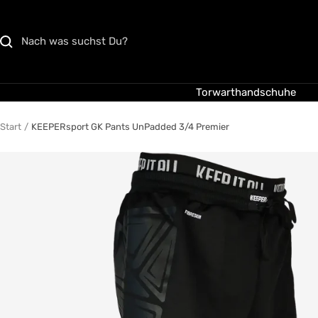
Direkt
zum
Inhalt
Torwarthandschuhe
Start
KEEPERsport GK Pants UnPadded 3/4 Premier