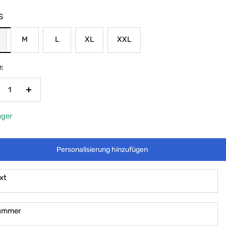
S
M
L
XL
XXL
:
nge
Menge
rringern
erhöhen
ager
Personalisierung hinzufügen
xt
ummer