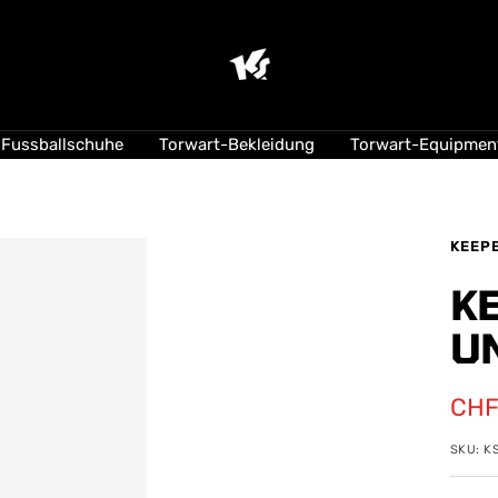
KEEPERsport
Suisse
Fussballschuhe
Torwart-Bekleidung
Torwart-Equipmen
KEEP
K
U
Ang
CHF
SKU:
K