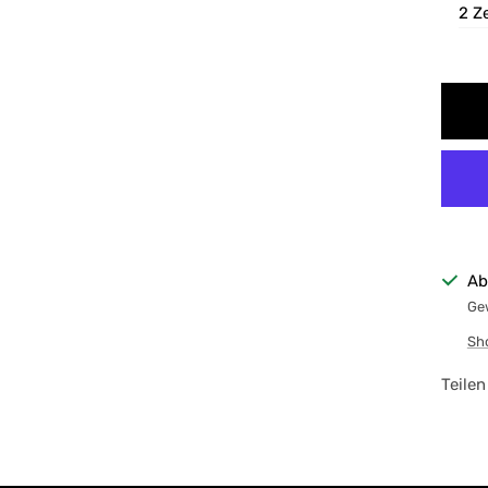
2 Z
Ab
Gew
Sh
Teilen