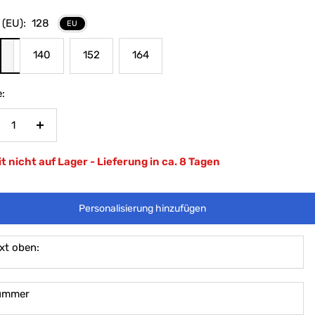
 (EU):
128
EU
8
140
152
164
:
nge
Menge
rringern
erhöhen
t nicht auf Lager - Lieferung in ca. 8 Tagen
Personalisierung hinzufügen
xt oben:
ummer