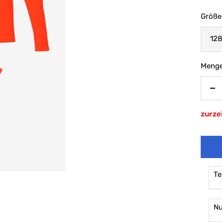
Größe
12
Menge
Me
ve
zurzei
Te
N