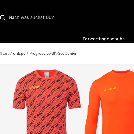
Direkt
zum
Inhalt
Torwarthandschuhe
Start
uhlsport Progressive GK-Set Junior