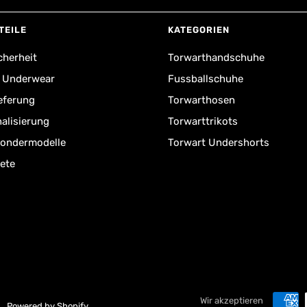
TEILE
KATEGORIEN
cherheit
Torwarthandschuhe
r Underwear
Fussballschuhe
ieferung
Torwarthosen
alisierung
Torwarttrikots
Sondermodelle
Torwart Undershorts
ete
Wir akzeptieren
Powered by Shopify