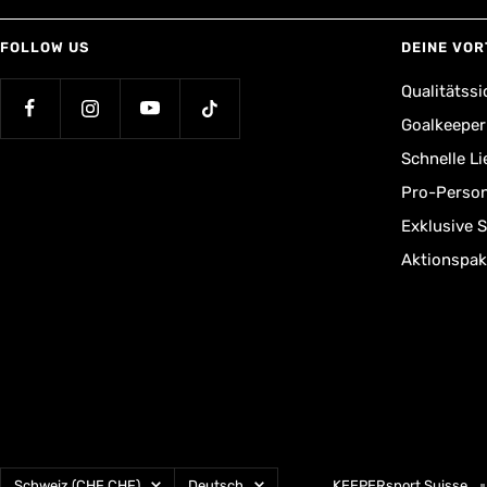
FOLLOW US
DEINE VOR
Qualitätssi
Goalkeepe
Schnelle L
Pro-Person
Exklusive 
Aktionspak
Land/Region
Sprache
Schweiz (CHF CHF)
Deutsch
KEEPERsport Suisse