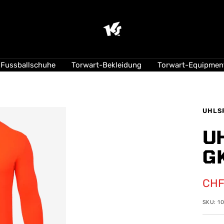
KEEPERsport
Suisse
Fussballschuhe
Torwart-Bekleidung
Torwart-Equipmen
UHLS
U
G
Ang
CHF
SKU:
1