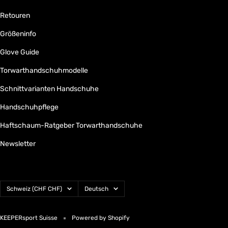
Retouren
Größeninfo
Glove Guide
Torwarthandschuhmodelle
Schnittvarianten Handschuhe
Handschuhpflege
Haftschaum-Ratgeber Torwarthandschuhe
Newsletter
Land/Region
Sprache
Schweiz (CHF CHF)
Deutsch
KEEPERsport Suisse
Powered by Shopify