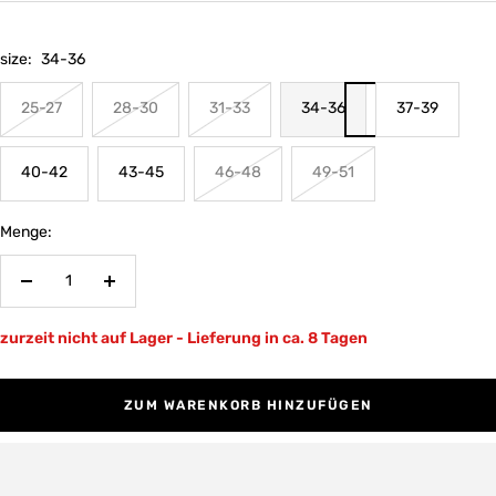
size:
34-36
25-27
28-30
31-33
34-36
37-39
40-42
43-45
46-48
49-51
Menge:
Menge
Menge
verringern
erhöhen
zurzeit nicht auf Lager - Lieferung in ca. 8 Tagen
ZUM WARENKORB HINZUFÜGEN