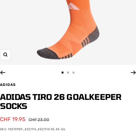
Zoom
Zur
Zur
Zur
Slide
Slide
Slide
ADIDAS
1
2
3
ADIDAS TIRO 26 GOALKEEPER
gehen
gehen
gehen
SOCKS
Angebotspreis
CHF 19.95
Regulärer
CHF 23.00
Preis
SKU:
10370959_KE2174_KE2174/XS.34-36.