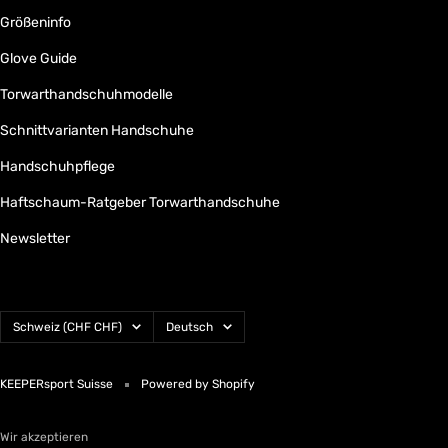
Größeninfo
Glove Guide
Torwarthandschuhmodelle
Schnittvarianten Handschuhe
Handschuhpflege
Haftschaum-Ratgeber Torwarthandschuhe
Newsletter
Land/Region
Sprache
Schweiz (CHF CHF)
Deutsch
KEEPERsport Suisse
Powered by Shopify
Wir akzeptieren