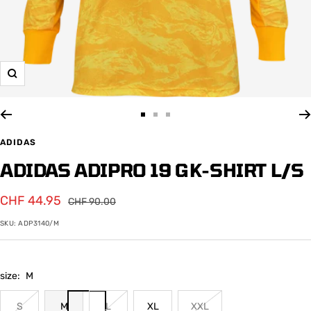
Zoom
Zur
Zur
Zur
Slide
Slide
Slide
ADIDAS
1
2
3
ADIDAS ADIPRO 19 GK-SHIRT L/S
gehen
gehen
gehen
Angebotspreis
CHF 44.95
Regulärer
CHF 90.00
Preis
SKU:
ADP3140/M
size:
M
S
M
L
XL
XXL