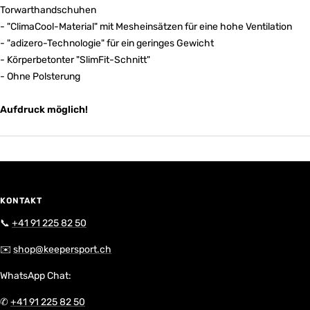
Torwarthandschuhen
- "ClimaCool-Material" mit Mesheinsätzen für eine hohe Ventilation
- "adizero-Technologie" für ein geringes Gewicht
- Körperbetonter "SlimFit-Schnitt"
- Ohne Polsterung
Aufdruck möglich!
KONTAKT
📞
+41 91 225 82 50
✉️
shop@keepersport.ch
WhatsApp Chat:
✆
+41 91 225 82 50