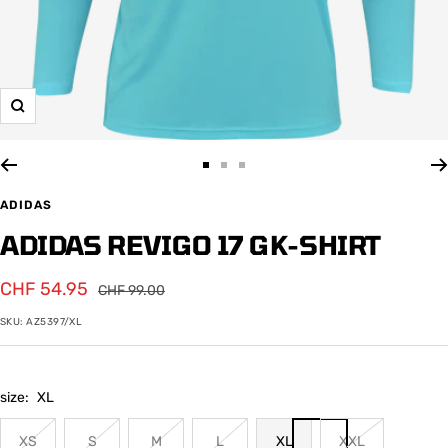
Zoom
Zur
Zur
Zur
Slide
Slide
Slide
ADIDAS
1
2
3
ADIDAS REVIGO 17 GK-SHIRT
gehen
gehen
gehen
Angebotspreis
CHF 54.95
Regulärer
CHF 99.00
Preis
SKU:
AZ5397/XL
size:
XL
XS
S
M
L
XL
XXL