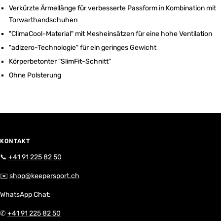
Verkürzte Ärmellänge für verbesserte Passform in Kombination mit
Torwarthandschuhen
"ClimaCool-Material" mit Mesheinsätzen für eine hohe Ventilation
"adizero-Technologie" für ein geringes Gewicht
Körperbetonter "SlimFit-Schnitt"
Ohne Polsterung
KONTAKT
📞
+41 91 225 82 50
✉️
shop@keepersport.ch
WhatsApp Chat:
✆
+41 91 225 82 50