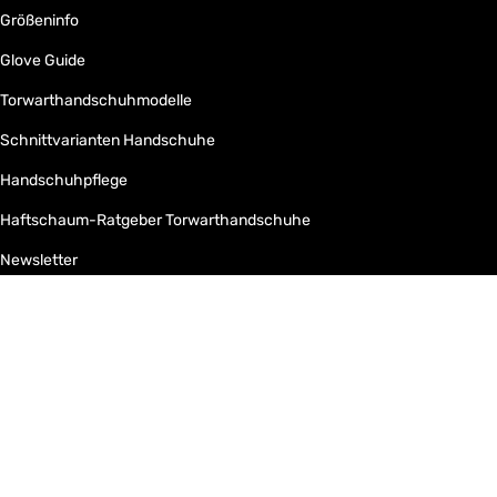
Größeninfo
Glove Guide
Torwarthandschuhmodelle
Schnittvarianten Handschuhe
Handschuhpflege
Haftschaum-Ratgeber Torwarthandschuhe
Newsletter
Land/Region
Sprache
Schweiz (CHF CHF)
Deutsch
KEEPERsport Suisse
Powered by Shopify
Wir akzeptieren