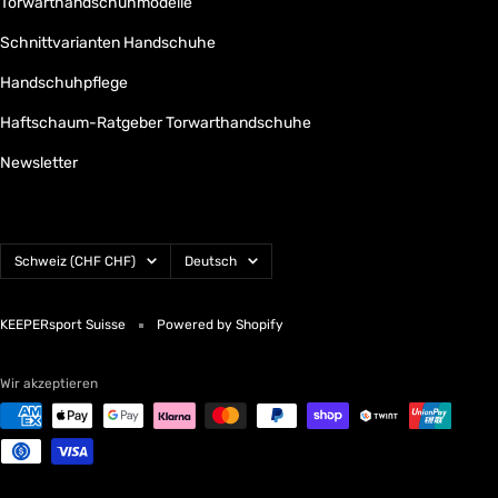
Torwarthandschuhmodelle
Schnittvarianten Handschuhe
Handschuhpflege
Haftschaum-Ratgeber Torwarthandschuhe
Newsletter
Land/Region
Sprache
Schweiz (CHF CHF)
Deutsch
KEEPERsport Suisse
Powered by Shopify
Wir akzeptieren