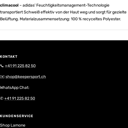
climacool
– adidas' Feuchtigkeitsmanagement-Technologie
transportiert Schweiß effektiv von der Haut weg und sorgt für gezielte
Belüftung. Materialzusammensetzung: 100 % recyceltes Polyester.
KONTAKT
📞
+41 91 225 82 50
✉️
shop@keepersport.ch
WhatsApp Chat:
✆
+41 91 225 82 50
KUNDENSERVICE
Shop Lamone