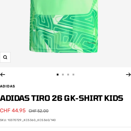
Zoom
Zur
Zur
Zur
Zur
Slide
Slide
Slide
Slide
ADIDAS
1
2
3
4
ADIDAS TIRO 26 GK-SHIRT KIDS
gehen
gehen
gehen
gehen
Angebotspreis
CHF 44.95
Regulärer
CHF 52.00
Preis
SKU:
10370729_KC5360_KC5360/140