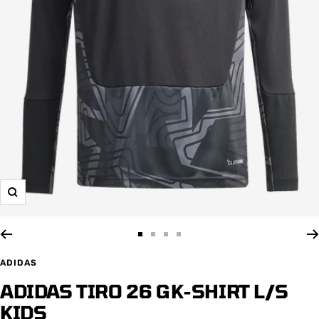
Zoom
Zur
Zur
Zur
Zur
Slide
Slide
Slide
Slide
ADIDAS
1
2
3
4
ADIDAS TIRO 26 GK-SHIRT L/S
gehen
gehen
gehen
gehen
KIDS