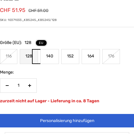
Angebotspreis
CHF 51.95
Regulärer
CHF 59.00
Preis
SKU:
10371033_KB5245_KB5245/128
Größe (EU):
128
EU
116
128
140
152
164
176
Menge:
Menge
Menge
verringern
erhöhen
zurzeit nicht auf Lager - Lieferung in ca. 8 Tagen
Personalisierung hinzufügen