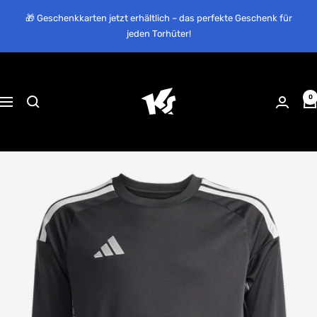
Direkt
🎁 Geschenkkarten jetzt erhältlich – das perfekte Geschenk für
zum
jeden Torhüter!
Inhalt
KEEPERsport
Suisse
0
Navigation