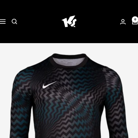
Direkt
KEEPERsport
zum
Suisse
Inhalt
0
Navigation