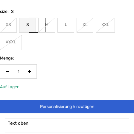
size:
S
XS
S
M
L
XL
XXL
XXXL
Menge:
Menge
Menge
verringern
erhöhen
Auf Lager
Personalisierung hinzufügen
Text oben: