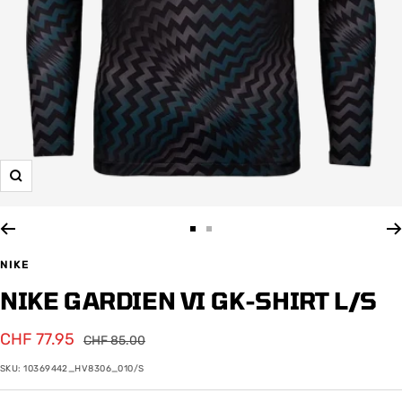
Zoom
Zur
Zur
Slide
Slide
NIKE
1
2
NIKE GARDIEN VI GK-SHIRT L/S
gehen
gehen
Angebotspreis
CHF 77.95
Regulärer
CHF 85.00
Preis
SKU:
10369442_HV8306_010/S