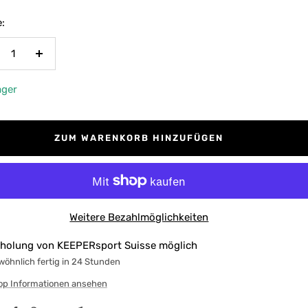
:
nge
Menge
rringern
erhöhen
ager
ZUM WARENKORB HINZUFÜGEN
Weitere Bezahlmöglichkeiten
holung von KEEPERsport Suisse möglich
öhnlich fertig in 24 Stunden
op Informationen ansehen