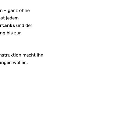
en – ganz ohne
ast jedem
rtanks
und der
ng bis zur
nstruktion macht ihn
ringen wollen.