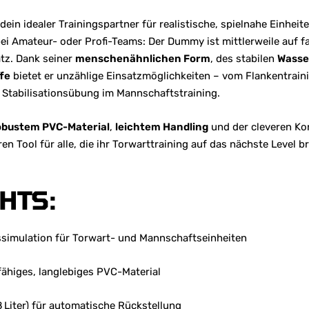
in idealer Trainingspartner für realistische, spielnahe Einheit
bei Amateur- oder Profi-Teams: Der Dummy ist mittlerweile auf f
atz. Dank seiner
menschenähnlichen Form
, des stabilen
Wasse
fe
bietet er unzählige Einsatzmöglichkeiten – vom Flankentraini
 Stabilisationsübung im Mannschaftstraining.
obustem PVC-Material
,
leichtem Handling
und der cleveren Ko
n Tool für alle, die ihr Torwarttraining auf das nächste Level b
HTS:
ssimulation für Torwart- und Mannschaftseinheiten
ähiges, langlebiges PVC-Material
8 Liter) für automatische Rückstellung