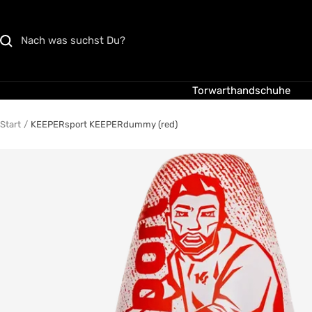
Direkt
zum
Inhalt
Torwarthandschuhe
Start
KEEPERsport KEEPERdummy (red)