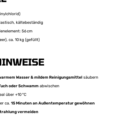
nylchlorid)
lastisch, kältebeständig
denelement: 56 cm
eer), ca. 10 kg (gefüllt)
HINWEISE
warmem Wasser & mildem Reinigungsmittel
säubern
Tuch oder Schwamm
abwischen
eal über +10 °C
er ca.
15 Minuten an Außentemperatur gewöhnen
trahlung vermeiden