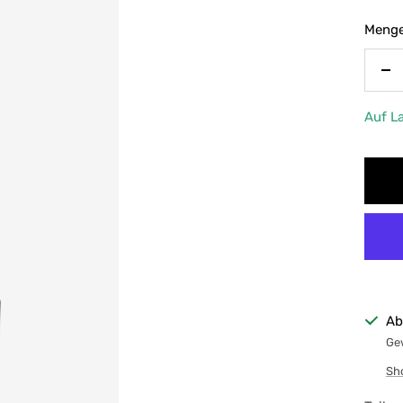
Menge
Me
ve
Auf L
Ab
Gew
Sh