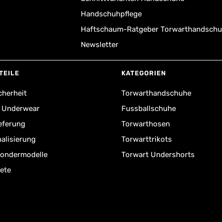
Handschuhpflege
Haftschaum-Ratgeber Torwarthandsch
Newsletter
TEILE
KATEGORIEN
cherheit
Torwarthandschuhe
r Underwear
Fussballschuhe
ieferung
Torwarthosen
alisierung
Torwarttrikots
Sondermodelle
Torwart Undershorts
ete