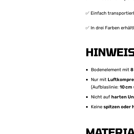
✅ Einfach transportierb
✅ In drei Farben erhält
HINWEIS
Bodenelement mit
8
Nur mit
Luftkompre
(Aufblaslinie:
10 cm 
Nicht auf
harten Un
Keine
spitzen oder
MATERI