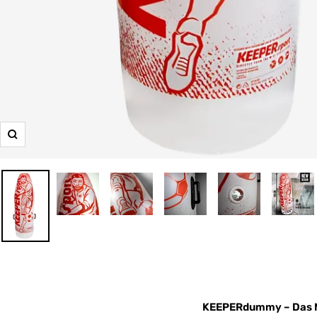
Zoom
KEEPERdummy – Das M