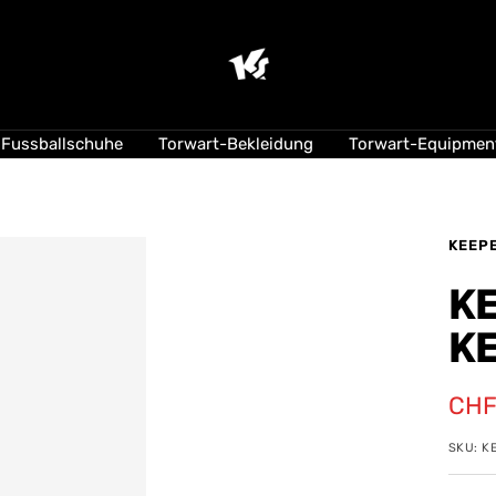
KEEPERsport
Suisse
Fussballschuhe
Torwart-Bekleidung
Torwart-Equipmen
KEEP
K
K
Ang
CHF
SKU:
K