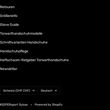
Retouren
Größeninfo
Glove Guide
Torwarthandschuhmodelle
Schnittvarianten Handschuhe
Handschuhpflege
Haftschaum-Ratgeber Torwarthandschuhe
Newsletter
Land/Region
Sprache
Schweiz (CHF CHF)
Deutsch
KEEPERsport Suisse
Powered by Shopify