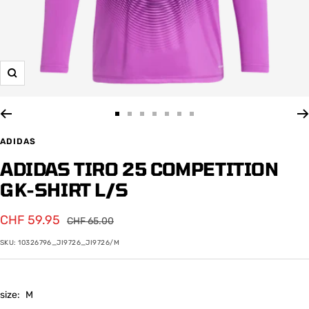
Zoom
Zur
Zur
Zur
Zur
Zur
Zur
Zur
Slide
Slide
Slide
Slide
Slide
Slide
Slide
ADIDAS
1
2
3
4
5
6
7
ADIDAS TIRO 25 COMPETITION
gehen
gehen
gehen
gehen
gehen
gehen
gehen
GK-SHIRT L/S
Angebotspreis
CHF 59.95
Regulärer
CHF 65.00
Preis
SKU:
10326796_JI9726_JI9726/M
size:
M