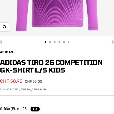
Zoom
Zur
Zur
Zur
Zur
Zur
Zur
Slide
Slide
Slide
Slide
Slide
Slide
ADIDAS
1
2
3
4
5
6
ADIDAS TIRO 25 COMPETITION
gehen
gehen
gehen
gehen
gehen
gehen
GK-SHIRT L/S KIDS
Angebotspreis
CHF 58.95
Regulärer
CHF 65.00
Preis
SKU:
10326777_JJ1934_JJ1934/128
Größe (EU):
128
EU