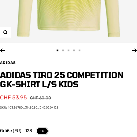
Zoom
Zur
Zur
Zur
Zur
Zur
Slide
Slide
Slide
Slide
Slide
ADIDAS
1
2
3
4
5
ADIDAS TIRO 25 COMPETITION
gehen
gehen
gehen
gehen
gehen
GK-SHIRT L/S KIDS
Angebotspreis
CHF 53.95
Regulärer
CHF 60.00
Preis
SKU:
10326780_JN2020_JN2020/128
Größe (EU):
128
EU