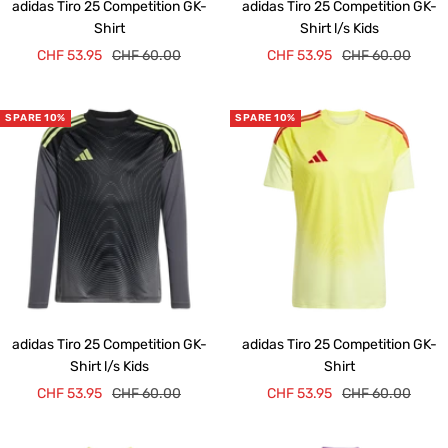
adidas Tiro 25 Competition GK-
adidas Tiro 25 Competition GK-
Shirt
Shirt l/s Kids
Angebotspreis
Regulärer
Angebotspreis
Regulärer
CHF 53.95
CHF 60.00
CHF 53.95
CHF 60.00
Preis
Preis
SPARE 10%
SPARE 10%
adidas Tiro 25 Competition GK-
adidas Tiro 25 Competition GK-
Shirt l/s Kids
Shirt
Angebotspreis
Regulärer
Angebotspreis
Regulärer
CHF 53.95
CHF 60.00
CHF 53.95
CHF 60.00
Preis
Preis