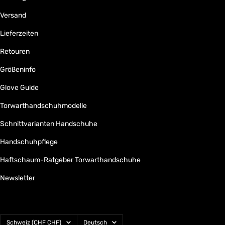
Versand
Lieferzeiten
Retouren
Größeninfo
Glove Guide
Torwarthandschuhmodelle
Schnittvarianten Handschuhe
Handschuhpflege
Haftschaum-Ratgeber Torwarthandschuhe
Newsletter
Land/Region
Sprache
Schweiz (CHF CHF)
Deutsch