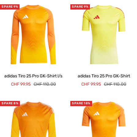
SPARE 9%
SPARE 9%
adidas Tiro 25 Pro GK-Shirt l/s
adidas Tiro 25 Pro GK-Shirt
Angebotspreis
Regulärer
Angebotspreis
Regulärer
CHF 99.95
CHF 110.00
CHF 99.95
CHF 110.00
Preis
Preis
SPARE 8%
SPARE 18%