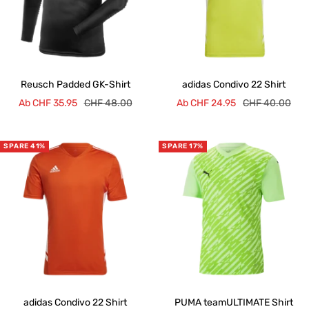
Reusch Padded GK-Shirt
adidas Condivo 22 Shirt
Angebotspreis
Regulärer
Angebotspreis
Regulärer
Ab CHF 35.95
CHF 48.00
Ab CHF 24.95
CHF 40.00
Preis
Preis
SPARE 41%
SPARE 17%
adidas Condivo 22 Shirt
PUMA teamULTIMATE Shirt