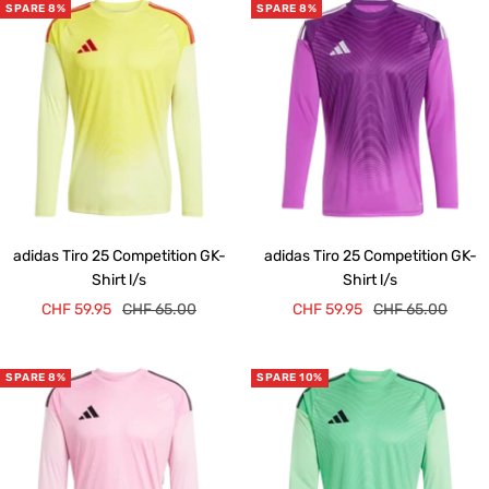
SPARE 8%
SPARE 8%
adidas Tiro 25 Competition GK-
adidas Tiro 25 Competition GK-
Shirt l/s
Shirt l/s
Angebotspreis
Regulärer
Angebotspreis
Regulärer
CHF 59.95
CHF 65.00
CHF 59.95
CHF 65.00
Preis
Preis
SPARE 8%
SPARE 10%