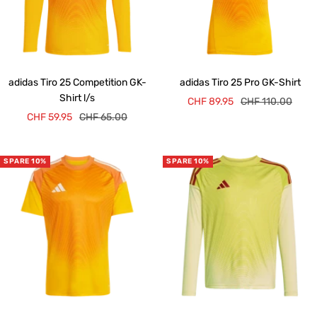
adidas Tiro 25 Competition GK-
adidas Tiro 25 Pro GK-Shirt
Shirt l/s
Angebotspreis
Regulärer
CHF 89.95
CHF 110.00
Angebotspreis
Regulärer
CHF 59.95
CHF 65.00
Preis
Preis
SPARE 10%
SPARE 10%