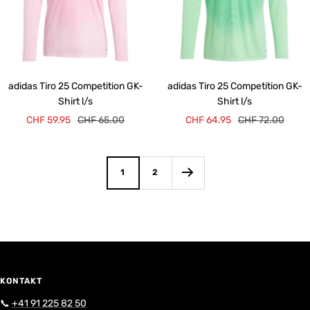
adidas Tiro 25 Competition GK-
adidas Tiro 25 Competition GK-
Shirt l/s
Shirt l/s
Angebotspreis
Regulärer
Angebotspreis
Regulärer
CHF 59.95
CHF 65.00
CHF 64.95
CHF 72.00
Preis
Preis
1
2
KONTAKT
📞
+41 91 225 82 50