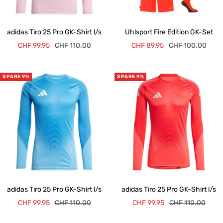
adidas Tiro 25 Pro GK-Shirt l/s
Uhlsport Fire Edition GK-Set
Angebotspreis
Regulärer
Angebotspreis
Regulärer
CHF 99.95
CHF 110.00
CHF 89.95
CHF 100.00
Preis
Preis
SPARE 9%
SPARE 9%
adidas Tiro 25 Pro GK-Shirt l/s
adidas Tiro 25 Pro GK-Shirt l/s
Angebotspreis
Regulärer
Angebotspreis
Regulärer
CHF 99.95
CHF 110.00
CHF 99.95
CHF 110.00
Preis
Preis