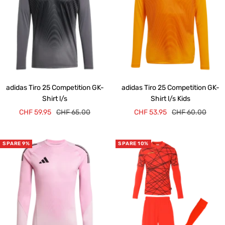
adidas Tiro 25 Competition GK-
adidas Tiro 25 Competition GK-
Shirt l/s
Shirt l/s Kids
Angebotspreis
Regulärer
Angebotspreis
Regulärer
CHF 59.95
CHF 65.00
CHF 53.95
CHF 60.00
Preis
Preis
SPARE 9%
SPARE 10%