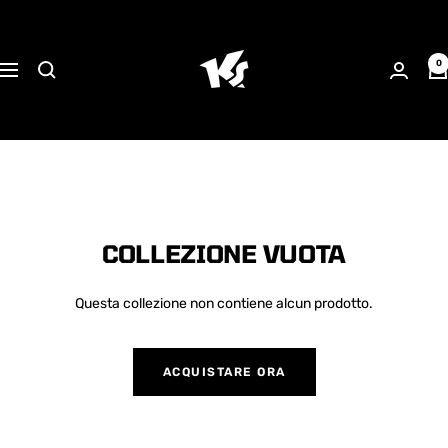
Salta
KEEPERsport
al
Suisse
contenuto
0
Navigazione
COLLEZIONE VUOTA
Questa collezione non contiene alcun prodotto.
ACQUISTARE ORA