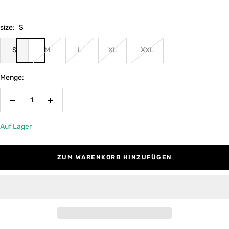
size:
S
S
M
L
XL
XXL
Menge:
Menge
Menge
verringern
erhöhen
Auf Lager
ZUM WARENKORB HINZUFÜGEN