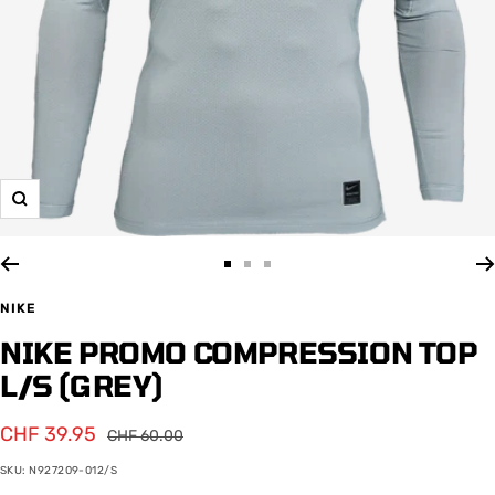
Zoom
Zur
Zur
Zur
Slide
Slide
Slide
NIKE
1
2
3
NIKE PROMO COMPRESSION TOP
gehen
gehen
gehen
L/S (GREY)
Angebotspreis
CHF 39.95
Regulärer
CHF 60.00
Preis
SKU:
N927209-012/S