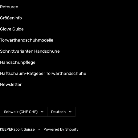
Retouren
Größeninfo
Glove Guide
Torwarthandschuhmodelle
Schnittvarianten Handschuhe
Handschuhpflege
Haftschaum-Ratgeber Torwarthandschuhe
Newsletter
Land/Region
Sprache
Schweiz (CHF CHF)
Deutsch
KEEPERsport Suisse
Powered by Shopify