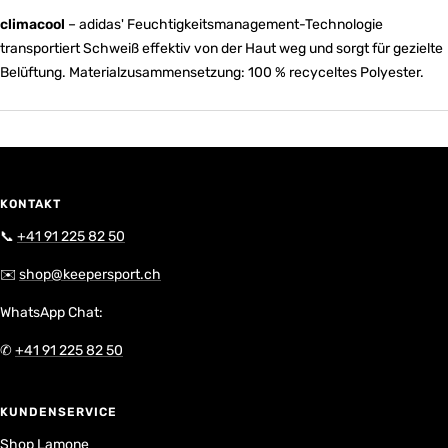
climacool
– adidas' Feuchtigkeitsmanagement-Technologie
transportiert Schweiß effektiv von der Haut weg und sorgt für gezielte
Belüftung. Materialzusammensetzung: 100 % recyceltes Polyester.
KONTAKT
📞
+41 91 225 82 50
✉️
shop@keepersport.ch
WhatsApp Chat:
✆
+41 91 225 82 50
KUNDENSERVICE
Shop Lamone