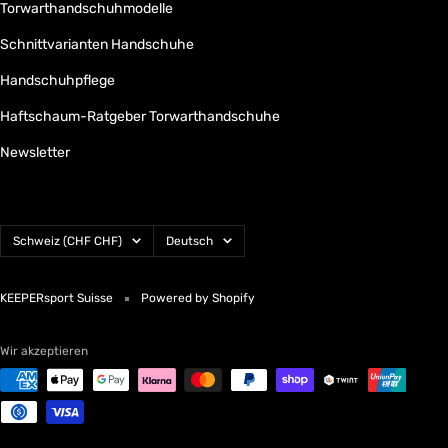
Torwarthandschuhmodelle
Schnittvarianten Handschuhe
Handschuhpflege
Haftschaum-Ratgeber Torwarthandschuhe
Newsletter
Land/Region
Sprache
Schweiz (CHF CHF)
Deutsch
KEEPERsport Suisse
Powered by Shopify
Wir akzeptieren