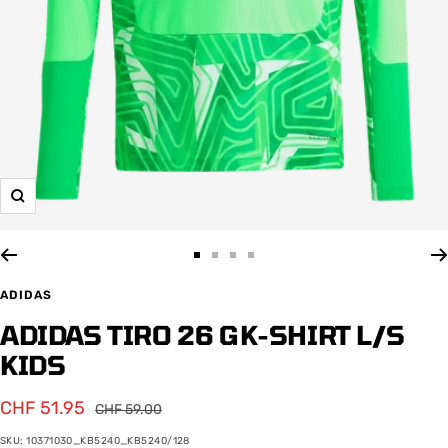
Zoom
Zur
Zur
Zur
Zur
Slide
Slide
Slide
Slide
ADIDAS
1
2
3
4
ADIDAS TIRO 26 GK-SHIRT L/S
gehen
gehen
gehen
gehen
KIDS
Angebotspreis
CHF 51.95
Regulärer
CHF 59.00
Preis
SKU:
10371030_KB5240_KB5240/128