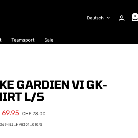
0
Sprache
Deutsch
t
Teamsport
Sale
KE GARDIEN VI GK-
IRT L/S
ebotspreis
 69.95
Regulärer
CHF 78.00
Preis
0369482_HV8301_010/S