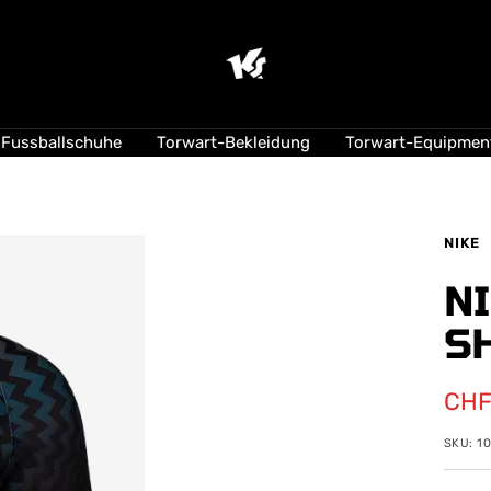
KEEPERsport
Suisse
Fussballschuhe
Torwart-Bekleidung
Torwart-Equipmen
NIKE
NI
SH
Ang
CHF
SKU:
1