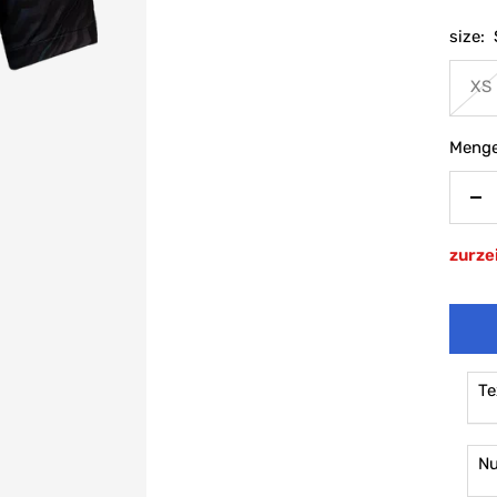
size:
XS
Menge
Me
ve
zurzei
Te
N