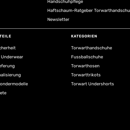
Handschuhpflege
Haftschaum-Ratgeber Torwarthandsch
Newsletter
TEILE
KATEGORIEN
cherheit
Torwarthandschuhe
r Underwear
Fussballschuhe
ieferung
Torwarthosen
alisierung
Torwarttrikots
Sondermodelle
Torwart Undershorts
ete