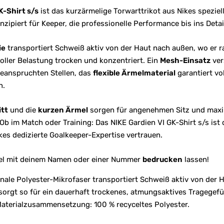
K-Shirt s/s
ist das kurzärmelige Torwarttrikot aus Nikes speziel
nzipiert für Keeper, die professionelle Performance bis ins Detai
ie
transportiert Schweiß aktiv von der Haut nach außen, wo er r
voller Belastung trocken und konzentriert. Ein
Mesh-Einsatz
ver
eanspruchten Stellen, das
flexible Ärmelmaterial
garantiert vo
n.
tt
und die
kurzen Ärmel
sorgen für angenehmen Sitz und maxi
 im Match oder Training: Das NIKE Gardien VI GK-Shirt s/s ist
ikes dedizierte Goalkeeper-Expertise vertrauen.
kel mit deinem Namen oder einer Nummer
bedrucken
lassen!
nale Polyester-Mikrofaser transportiert Schweiß aktiv von der 
sorgt so für ein dauerhaft trockenes, atmungsaktives Tragegefü
Materialzusammensetzung: 100 % recyceltes Polyester.