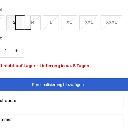
S
S
M
L
XL
XXL
XXXL
:
nge
Menge
rringern
erhöhen
t nicht auf Lager - Lieferung in ca. 8 Tagen
Personalisierung hinzufügen
xt oben:
ummer