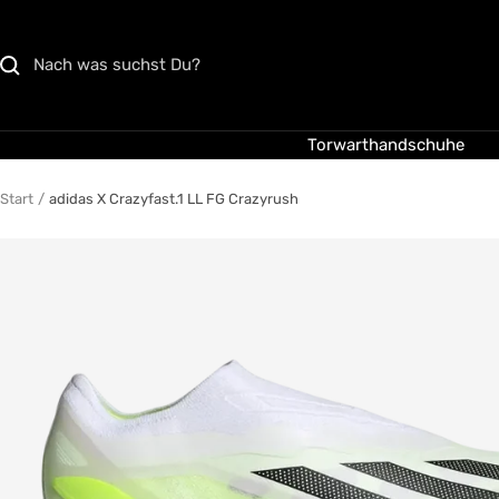
Direkt
zum
Inhalt
Torwarthandschuhe
Start
adidas X Crazyfast.1 LL FG Crazyrush