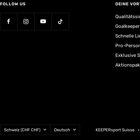
FOLLOW US
DEINE VOR
Qualitätssi
Goalkeepe
Schnelle L
Pro-Person
Exklusive 
Aktionspak
Land/Region
Sprache
Schweiz (CHF CHF)
Deutsch
KEEPERsport Suisse