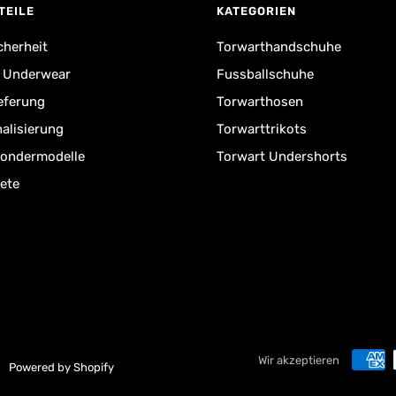
TEILE
KATEGORIEN
cherheit
Torwarthandschuhe
r Underwear
Fussballschuhe
ieferung
Torwarthosen
alisierung
Torwarttrikots
Sondermodelle
Torwart Undershorts
ete
Wir akzeptieren
Powered by Shopify