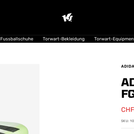
KEEPERsport
Suisse
Fussballschuhe
Torwart-Bekleidung
Torwart-Equipmen
ADID
AD
F
Ang
CHF
SKU:
1