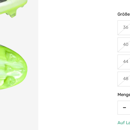
Größe
36
40
44
48
Menge
Me
ve
Auf L