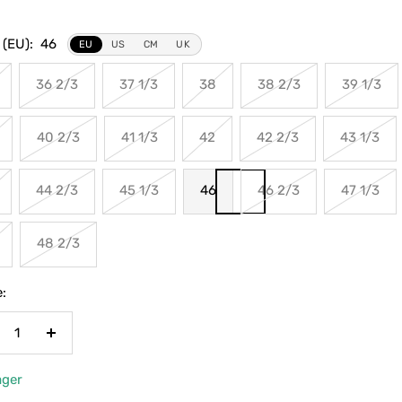
 (EU):
46
EU
US
CM
UK
36 2/3
37 1/3
38
38 2/3
39 1/3
40 2/3
41 1/3
42
42 2/3
43 1/3
44 2/3
45 1/3
46
46 2/3
47 1/3
48 2/3
:
nge
Menge
rringern
erhöhen
ager