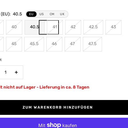
 (EU):
40.5
EU
US
CM
UK
40
40.5
41
42
42.5
43
45
45.5
46
47
47.5
:
nge
Menge
rringern
erhöhen
t nicht auf Lager - Lieferung in ca. 8 Tagen
ZUM WARENKORB HINZUFÜGEN