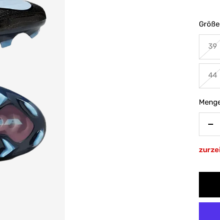
Größe
39
44
Menge
Me
ve
zurzei