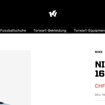
KEEPERsport
Suisse
Fussballschuhe
Torwart-Bekleidung
Torwart-Equipmen
NIKE
N
16
Ang
CHF
SKU:
1