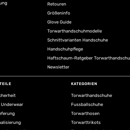
rung
Retouren
Größeninfo
Glove Guide
Torwarthandschuhmodelle
Schnittvarianten Handschuhe
Handschuhpflege
Haftschaum-Ratgeber Torwarthandsch
Newsletter
TEILE
KATEGORIEN
cherheit
Torwarthandschuhe
r Underwear
Fussballschuhe
ieferung
Torwarthosen
alisierung
Torwarttrikots