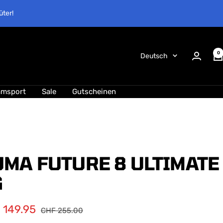
üter!
0
Sprache
Deutsch
amsport
Sale
Gutscheinen
UMA FUTURE 8 ULTIMATE
G
ebotspreis
 149.95
Regulärer
CHF 255.00
Preis