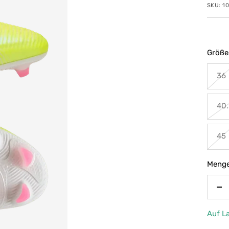
SKU:
1
Größe
36
40.
45
Menge
Me
ve
Auf L