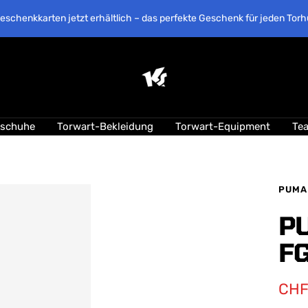
eschenkkarten jetzt erhältlich – das perfekte Geschenk für jeden Torh
KEEPERsport
Suisse
lschuhe
Torwart-Bekleidung
Torwart-Equipment
Te
PUMA
P
F
Ang
CHF