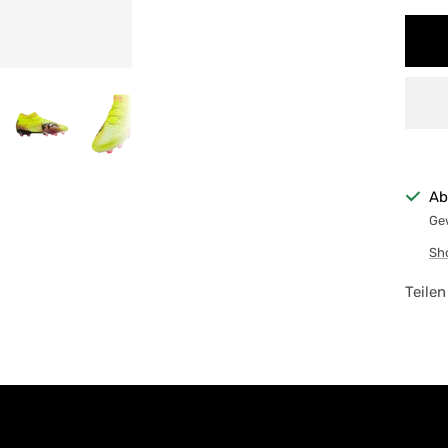
Ab
Gew
Sh
Teilen