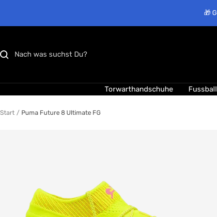
Direkt
🎁 G
zum
Inhalt
Torwarthandschuhe
Fussbal
Start
Puma Future 8 Ultimate FG