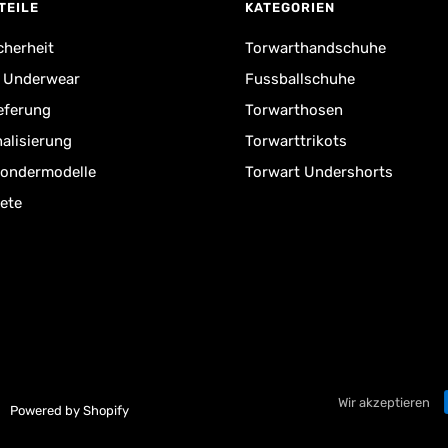
TEILE
KATEGORIEN
cherheit
Torwarthandschuhe
r Underwear
Fussballschuhe
ieferung
Torwarthosen
alisierung
Torwarttrikots
Sondermodelle
Torwart Undershorts
ete
Wir akzeptieren
Powered by Shopify