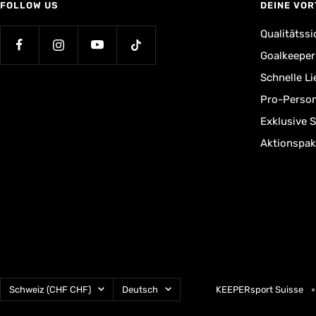
FOLLOW US
DEINE VOR
Qualitätssi
Goalkeepe
Schnelle L
Pro-Person
Exklusive 
Aktionspak
Land/Region
Sprache
Schweiz (CHF CHF)
Deutsch
KEEPERsport Suisse