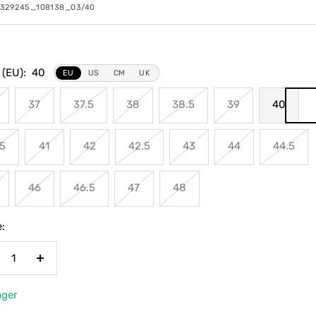
0329245_108138_03/40
 (EU):
40
EU
US
CM
UK
37
37.5
38
38.5
39
40
5
41
42
42.5
43
44
44.5
46
46.5
47
48
:
nge
Menge
rringern
erhöhen
ager