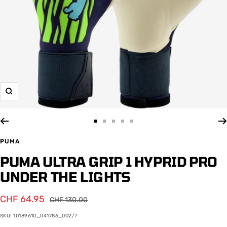
Zoom
Zur
Zur
Zur
Zur
Zur
Slide
Slide
Slide
Slide
Slide
PUMA
1
2
3
4
5
PUMA ULTRA GRIP 1 HYPRID PRO
gehen
gehen
gehen
gehen
gehen
UNDER THE LIGHTS
Angebotspreis
CHF 64.95
Regulärer
CHF 130.00
Preis
SKU:
10189610_041786_002/7