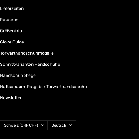
Lieferzeiten
Retouren
Größeninfo
Glove Guide
Torwarthandschuhmodelle
Schnittvarianten Handschuhe
Handschuhpflege
Haftschaum-Ratgeber Torwarthandschuhe
Newsletter
Land/Region
Sprache
Schweiz (CHF CHF)
Deutsch