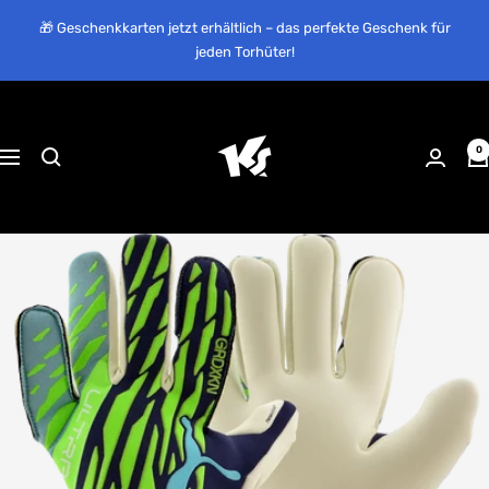
Direkt
🎁 Geschenkkarten jetzt erhältlich – das perfekte Geschenk für
zum
jeden Torhüter!
Inhalt
KEEPERsport
Suisse
0
Navigation