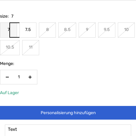
size:
7
7
7.5
8
8.5
9
9.5
10
10.5
11
Menge:
Menge
Menge
verringern
erhöhen
Auf Lager
Personalisierung hinzufügen
Text