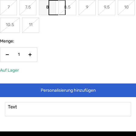
7
7.5
8
8.5
9
9.5
10
10.5
11
Menge:
Menge
Menge
verringern
erhöhen
Auf Lager
Personalisierung hinzufügen
Text