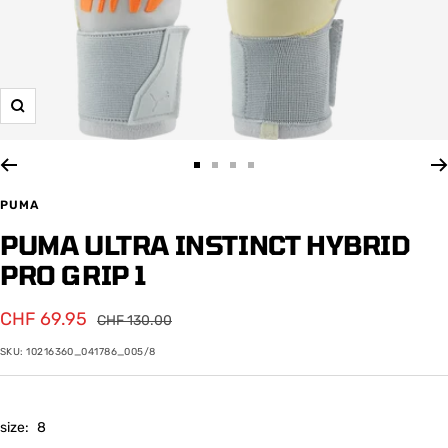
Zoom
Zur
Zur
Zur
Zur
Slide
Slide
Slide
Slide
PUMA
1
2
3
4
PUMA ULTRA INSTINCT HYBRID
gehen
gehen
gehen
gehen
PRO GRIP 1
Angebotspreis
CHF 69.95
Regulärer
CHF 130.00
Preis
SKU:
10216360_041786_005/8
size:
8