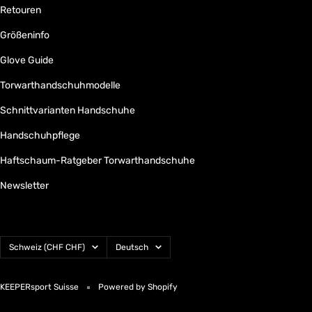
Retouren
Größeninfo
Glove Guide
Torwarthandschuhmodelle
Schnittvarianten Handschuhe
Handschuhpflege
Haftschaum-Ratgeber Torwarthandschuhe
Newsletter
Land/Region
Sprache
Schweiz (CHF CHF)
Deutsch
KEEPERsport Suisse
Powered by Shopify