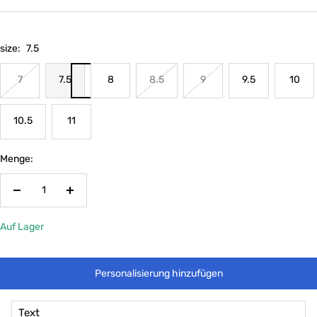
size:
7.5
7
7.5
8
8.5
9
9.5
10
10.5
11
Menge:
Menge
Menge
verringern
erhöhen
Auf Lager
Personalisierung hinzufügen
Text