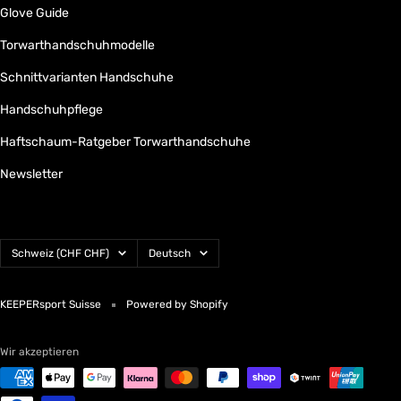
Glove Guide
Torwarthandschuhmodelle
Schnittvarianten Handschuhe
Handschuhpflege
Haftschaum-Ratgeber Torwarthandschuhe
Newsletter
Land/Region
Sprache
Schweiz (CHF CHF)
Deutsch
KEEPERsport Suisse
Powered by Shopify
Wir akzeptieren