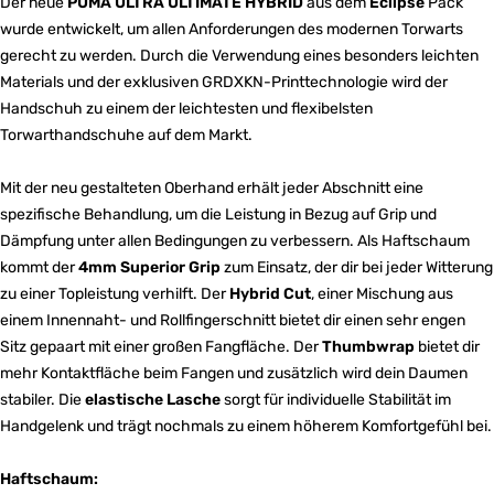
Der neue
PUMA ULTRA ULTIMATE HYBRID
aus dem
Eclipse
Pack
wurde entwickelt, um allen Anforderungen des modernen Torwarts
gerecht zu werden. Durch die Verwendung eines besonders leichten
Materials und der exklusiven GRDXKN-Printtechnologie wird der
Handschuh zu einem der leichtesten und flexibelsten
Torwarthandschuhe auf dem Markt.
Mit der neu gestalteten Oberhand erhält jeder Abschnitt eine
spezifische Behandlung, um die Leistung in Bezug auf Grip und
Dämpfung unter allen Bedingungen zu verbessern. Als Haftschaum
kommt der
4mm Superior Grip
zum Einsatz, der dir bei jeder Witterung
zu einer Topleistung verhilft. Der
Hybrid Cut
, einer Mischung aus
einem Innennaht- und Rollfingerschnitt bietet dir einen sehr engen
Sitz gepaart mit einer großen Fangfläche. Der
Thumbwrap
bietet dir
mehr Kontaktfläche beim Fangen und zusätzlich wird dein Daumen
stabiler. Die
elastische Lasche
sorgt für individuelle Stabilität im
Handgelenk und trägt nochmals zu einem höherem Komfortgefühl bei.
Haftschaum: