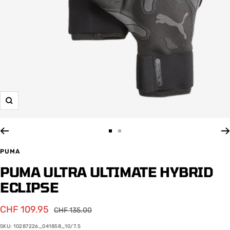
Zoom
Zur
Zur
Slide
Slide
PUMA
1
2
PUMA ULTRA ULTIMATE HYBRID
gehen
gehen
ECLIPSE
Angebotspreis
CHF 109.95
Regulärer
CHF 135.00
Preis
SKU:
10287226_041858_10/7.5