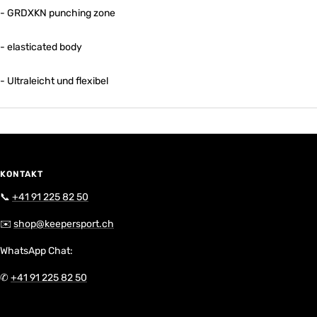
- GRDXKN punching zone
- elasticated body
- Ultraleicht und flexibel
KONTAKT
📞
+41 91 225 82 50
✉️
shop@keepersport.ch
WhatsApp Chat:
✆
+41 91 225 82 50