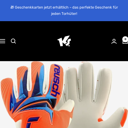
Direkt
🎁 Geschenkkarten jetzt erhältlich – das perfekte Geschenk für
zum
jeden Torhüter!
Inhalt
KEEPERsport
Suisse
0
Navigation