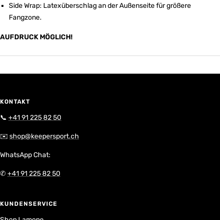
Side Wrap: Latexüberschlag an der Außenseite für größere
Fangzone.
AUFDRUCK MÖGLICH!
KONTAKT
📞
+41 91 225 82 50
✉️
shop@keepersport.ch
WhatsApp Chat:
✆
+41 91 225 82 50
KUNDENSERVICE
Shop Lamone