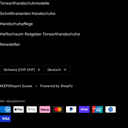
Torwarthandschuhmodelle
Schnittvarianten Handschuhe
Handschuhpflege
Haftschaum-Ratgeber Torwarthandschuhe
Newsletter
Land/Region
Sprache
Schweiz (CHF CHF)
Deutsch
KEEPERsport Suisse
Powered by Shopify
Wir akzeptieren