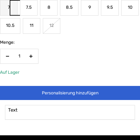
7
7.5
8
8.5
9
9.5
10
10.5
11
12
Menge:
Menge
Menge
verringern
erhöhen
Auf Lager
Personalisierung hinzufügen
Text