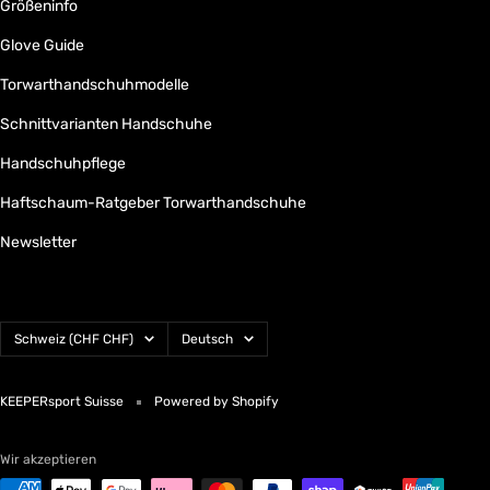
Größeninfo
Glove Guide
Torwarthandschuhmodelle
Schnittvarianten Handschuhe
Handschuhpflege
Haftschaum-Ratgeber Torwarthandschuhe
Newsletter
Land/Region
Sprache
Schweiz (CHF CHF)
Deutsch
KEEPERsport Suisse
Powered by Shopify
Wir akzeptieren