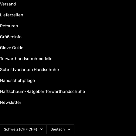
Versand
Lieferzeiten
Retouren
Größeninfo
Glove Guide
Torwarthandschuhmodelle
Schnittvarianten Handschuhe
Handschuhpflege
Haftschaum-Ratgeber Torwarthandschuhe
Newsletter
Land/Region
Sprache
Schweiz (CHF CHF)
Deutsch