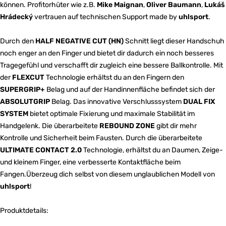
können. Profitorhüter wie z.B.
Mike Maignan
,
Oliver Baumann
,
Lukáš
Hrádecký
vertrauen auf technischen Support made by
uhlsport
.
Durch den
HALF NEGATIVE CUT (HN)
Schnitt liegt dieser Handschuh
noch enger an den Finger und bietet dir dadurch ein noch besseres
Tragegefühl und verschafft dir zugleich eine bessere Ballkontrolle. Mit
der
FLEXCUT
Technologie erhältst du an den Fingern den
SUPERGRIP+
Belag und auf der Handinnenfläche befindet sich der
ABSOLUTGRIP
Belag. Das innovative Verschlusssystem
DUAL FIX
SYSTEM
bietet optimale Fixierung und maximale Stabilität im
Handgelenk. Die überarbeitete
REBOUND ZONE
gibt dir mehr
Kontrolle und Sicherheit beim Fausten. Durch die überarbeitete
ULTIMATE CONTACT 2.0
Technologie, erhältst du an Daumen, Zeige-
und kleinem Finger, eine verbesserte Kontaktfläche beim
Fangen.Überzeug dich selbst von diesem unglaublichen Modell von
uhlsport
!
Produktdetails: