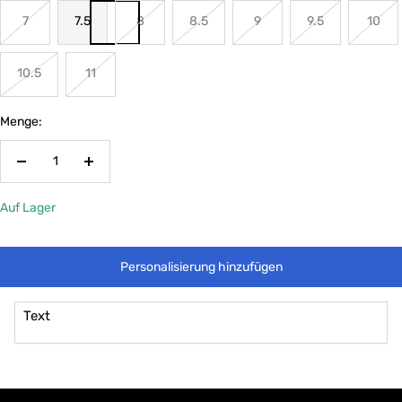
7
7.5
8
8.5
9
9.5
10
10.5
11
Menge:
Menge
Menge
verringern
erhöhen
Auf Lager
Personalisierung hinzufügen
Text