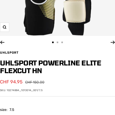
Zoom
Zur
Zur
Zur
Slide
Slide
Slide
UHLSPORT
1
2
3
UHLSPORT POWERLINE ELITE
gehen
gehen
gehen
FLEXCUT HN
Angebotspreis
CHF 94.95
Regulärer
CHF 150.00
Preis
SKU:
10274884_1013014_001/7.5
size:
7.5