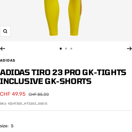
Zoom
Zur
Zur
Zur
Slide
Slide
Slide
ADIDAS
1
2
3
ADIDAS TIRO 23 PRO GK-TIGHTS
gehen
gehen
gehen
INCLUSIVE GK-SHORTS
Angebotspreis
CHF 49.95
Regulärer
CHF 85.00
Preis
SKU:
10247303_HT3203_000/S
size:
S