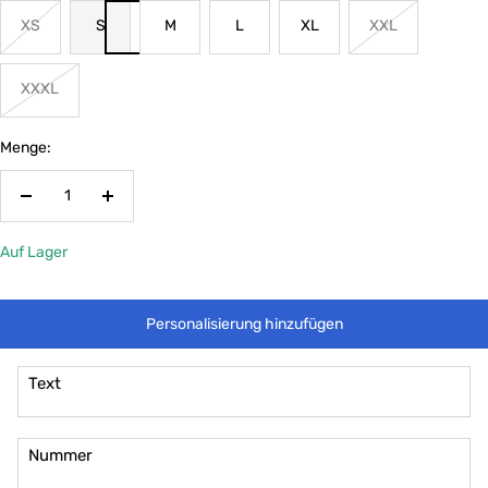
XS
S
M
L
XL
XXL
XXXL
Menge:
Menge
Menge
verringern
erhöhen
Auf Lager
Personalisierung hinzufügen
Text
Nummer