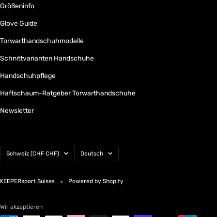
Größeninfo
Glove Guide
Torwarthandschuhmodelle
Schnittvarianten Handschuhe
Handschuhpflege
Haftschaum-Ratgeber Torwarthandschuhe
Newsletter
Land/Region
Sprache
Schweiz (CHF CHF)
Deutsch
KEEPERsport Suisse
Powered by Shopify
Wir akzeptieren