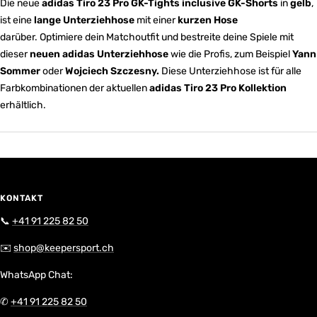
Die neue
adidas Tiro 23 Pro GK-Tights inclusive GK-Shorts
in
gelb
,
ist eine
lange Unterziehhose
mit einer
kurzen Hose
darüber. Optimiere dein Matchoutfit und bestreite deine Spiele mit
dieser
neuen adidas Unterziehhose
wie die Profis, zum Beispiel
Yann
Sommer
oder
Wojciech Szczesny.
Diese Unterziehhose ist für alle
Farbkombinationen der aktuellen
adidas Tiro 23 Pro Kollektion
erhältlich.
KONTAKT
📞
+41 91 225 82 50
✉️
shop@keepersport.ch
WhatsApp Chat:
✆
+41 91 225 82 50