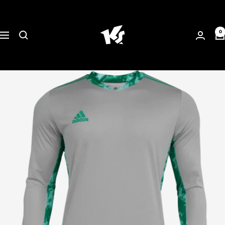
Direkt
KEEPERsport
zum
Suisse
Inhalt
0
Navigation