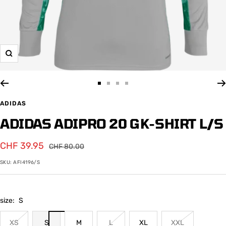
Zoom
Zur
Zur
Zur
Zur
Slide
Slide
Slide
Slide
ADIDAS
1
2
3
4
ADIDAS ADIPRO 20 GK-SHIRT L/S
gehen
gehen
gehen
gehen
Angebotspreis
CHF 39.95
Regulärer
CHF 80.00
Preis
SKU:
AFI4196/S
size:
S
XS
S
M
L
XL
XXL