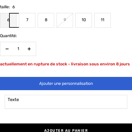
taille:
6
6
7
8
9
10
11
Quantité:
Réduire
Augmenter
la
la
actuellement en rupture de stock - livraison sous environ 8 jours
quantité
quantité
Ajouter une personnalisation
Texte
AJOUTER AU PANIER