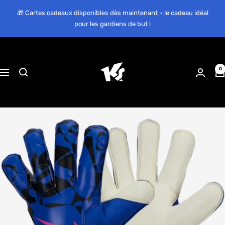
Passer
🎁 Cartes cadeaux disponibles dès maintenant – le cadeau idéal
au
pour les gardiens de but !
contenu
KEEPERsport
Suisse
0
Navigation