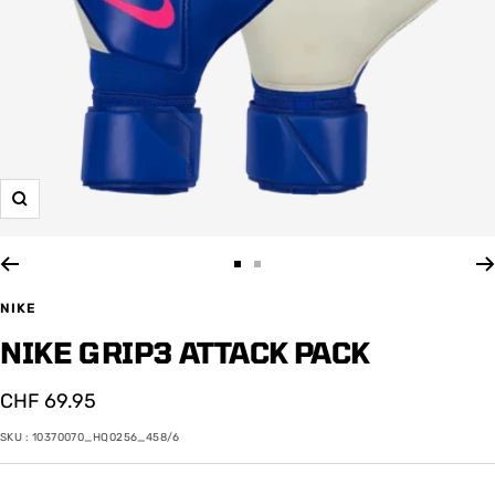
Zoom
Aller
Aller
au
au
NIKE
slide
slide
NIKE GRIP3 ATTACK PACK
1
2
Prix
CHF 69.95
de
SKU :
10370070_HQ0256_458/6
vente